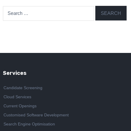
Search
for:
Services
Candidate Screening
Cloud Services
Current Openings
Customised Software Development
Search Engine Optimisation