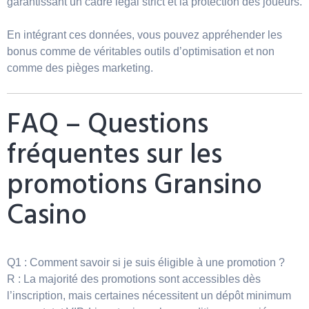
garantissant un cadre légal strict et la protection des joueurs.
En intégrant ces données, vous pouvez appréhender les
bonus comme de véritables outils d’optimisation et non
comme des pièges marketing.
FAQ – Questions
fréquentes sur les
promotions Gransino
Casino
Q1 : Comment savoir si je suis éligible à une promotion ?
R : La majorité des promotions sont accessibles dès
l’inscription, mais certaines nécessitent un dépôt minimum