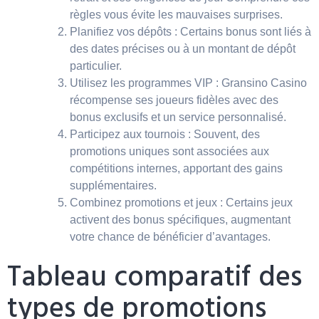
règles vous évite les mauvaises surprises.
Planifiez vos dépôts : Certains bonus sont liés à
des dates précises ou à un montant de dépôt
particulier.
Utilisez les programmes VIP : Gransino Casino
récompense ses joueurs fidèles avec des
bonus exclusifs et un service personnalisé.
Participez aux tournois : Souvent, des
promotions uniques sont associées aux
compétitions internes, apportant des gains
supplémentaires.
Combinez promotions et jeux : Certains jeux
activent des bonus spécifiques, augmentant
votre chance de bénéficier d’avantages.
Tableau comparatif des
types de promotions