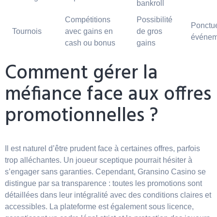
bankroll
Compétitions
Possibilité
Ponctue
Tournois
avec gains en
de gros
événem
cash ou bonus
gains
Comment gérer la
méfiance face aux offres
promotionnelles ?
Il est naturel d’être prudent face à certaines offres, parfois
trop alléchantes. Un joueur sceptique pourrait hésiter à
s’engager sans garanties. Cependant, Gransino Casino se
distingue par sa transparence : toutes les promotions sont
détaillées dans leur intégralité avec des conditions claires et
accessibles. La plateforme est également sous licence,