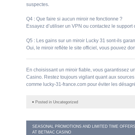
suspectes.
Q4 : Que faire si aucun miroir ne fonctionne ?
Essayez d’utiliser un VPN ou contactez le support o
Q5 : Les gains sur un miroir Lucky 31 sont-ils garan
Oui, le miroir reflète le site officiel, vous pouvez d
En choisissant un miroir fiable, vous garantissez u
Casino. Restez toujours vigilant quant aux sources
comme lucky-31-france.com pour éviter les désagr
Posted in
Uncategorized
Post
SEASONAL PROMOTIONS AND LIMITED TIME OFFER
AT BETMAC CASINO