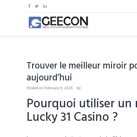
Skip
to
content
Trouver le meilleur miroir p
aujourd’hui
Posted on
February 6, 2026
by
Pourquoi utiliser un
Lucky 31 Casino ?