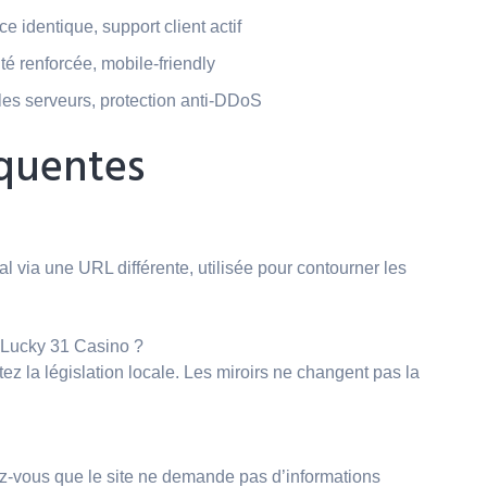
ace identique, support client actif
té renforcée, mobile-friendly
les serveurs, protection anti-DDoS
quentes
al via une URL différente, utilisée pour contourner les
 à Lucky 31 Casino ?
tez la législation locale. Les miroirs ne changent pas la
z-vous que le site ne demande pas d’informations