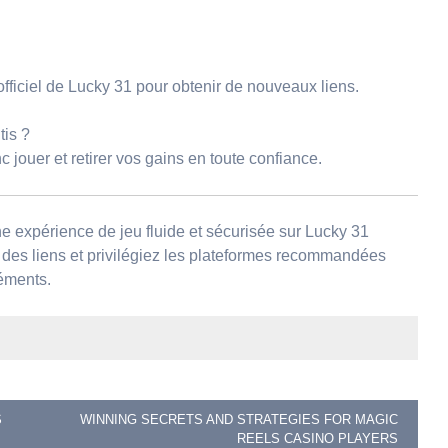
fficiel de Lucky 31 pour obtenir de nouveaux liens.
tis ?
onc jouer et retirer vos gains en toute confiance.
ne expérience de jeu fluide et sécurisée sur Lucky 31
 des liens et privilégiez les plateformes recommandées
éments.
S
WINNING SECRETS AND STRATEGIES FOR MAGIC
REELS CASINO PLAYERS