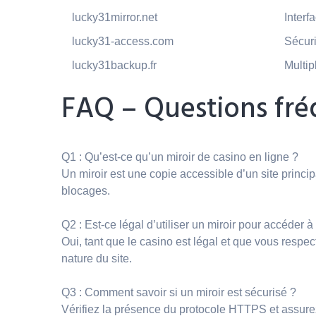
lucky31mirror.net
Interf
lucky31-access.com
Sécuri
lucky31backup.fr
Multip
FAQ – Questions fré
Q1 : Qu’est-ce qu’un miroir de casino en ligne ?
Un miroir est une copie accessible d’un site princip
blocages.
Q2 : Est-ce légal d’utiliser un miroir pour accéder
Oui, tant que le casino est légal et que vous respec
nature du site.
Q3 : Comment savoir si un miroir est sécurisé ?
Vérifiez la présence du protocole HTTPS et assure