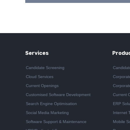
navigation
Services
Produc
Candidate Screening
Candidat
Cloud Services
Corporat
Current Openings
Corporat
Customised Software Development
Current 
Search Engine Optimisation
ERP Solu
Social Media Marketing
Internet
Software Support & Maintenance
Mobile So