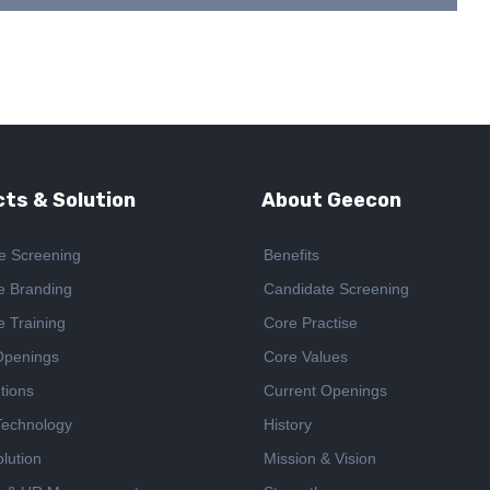
ts & Solution
About Geecon
e Screening
Benefits
e Branding
Candidate Screening
e Training
Core Practise
Openings
Core Values
tions
Current Openings
 Technology
History
lution
Mission & Vision