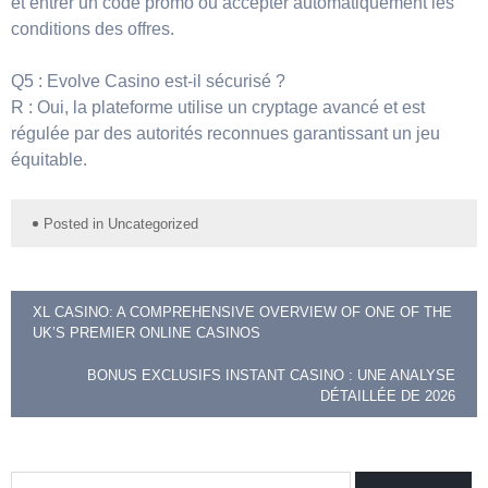
et entrer un code promo ou accepter automatiquement les
conditions des offres.
Q5 : Evolve Casino est-il sécurisé ?
R : Oui, la plateforme utilise un cryptage avancé et est
régulée par des autorités reconnues garantissant un jeu
équitable.
Posted in
Uncategorized
Post
XL CASINO: A COMPREHENSIVE OVERVIEW OF ONE OF THE
UK’S PREMIER ONLINE CASINOS
navigation
BONUS EXCLUSIFS INSTANT CASINO : UNE ANALYSE
DÉTAILLÉE DE 2026
Search