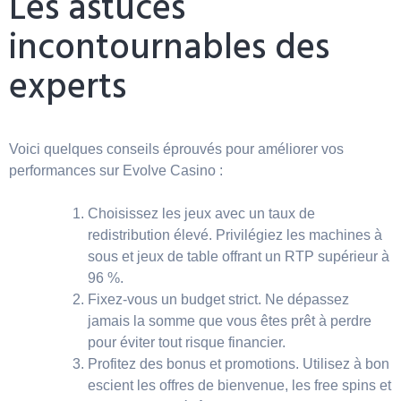
Les astuces
incontournables des
experts
Voici quelques conseils éprouvés pour améliorer vos
performances sur Evolve Casino :
Choisissez les jeux avec un taux de
redistribution élevé. Privilégiez les machines à
sous et jeux de table offrant un RTP supérieur à
96 %.
Fixez-vous un budget strict. Ne dépassez
jamais la somme que vous êtes prêt à perdre
pour éviter tout risque financier.
Profitez des bonus et promotions. Utilisez à bon
escient les offres de bienvenue, les free spins et