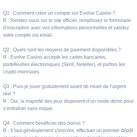
Q1 : Comment créer un compte sur Evolve Casino ?
R : Rendez-vous sur le site officiel, remplissez le formulaire
d’inscription avec vos informations personnelles et validez
votre compte via email.
Q2 : Quels sont les moyens de paiement disponibles ?
R : Evolve Casino accepte les cartes bancaires,
portefeuilles électroniques (Skrill, Neteller), et parfois les
crypto-monnaies.
Q3 : Puis-je jouer gratuitement avant de miser de l’argent
réel ?
R : Oui, la majorité des jeux disposent d’un mode démo pour
s’entraîner sans risque.
Q4 : Comment bénéficier des bonus ?
R : Il faut généralement s’inscrire, effectuer un premier dépôt