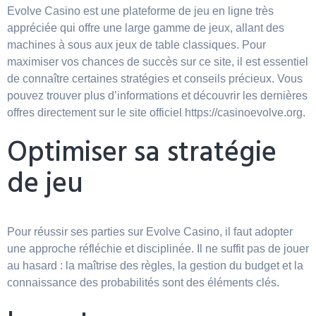
Evolve Casino est une plateforme de jeu en ligne très
appréciée qui offre une large gamme de jeux, allant des
machines à sous aux jeux de table classiques. Pour
maximiser vos chances de succès sur ce site, il est essentiel
de connaître certaines stratégies et conseils précieux. Vous
pouvez trouver plus d’informations et découvrir les dernières
offres directement sur le site officiel
https://casinoevolve.org
.
Optimiser sa stratégie
de jeu
Pour réussir ses parties sur Evolve Casino, il faut adopter
une approche réfléchie et disciplinée. Il ne suffit pas de jouer
au hasard : la maîtrise des règles, la gestion du budget et la
connaissance des probabilités sont des éléments clés.