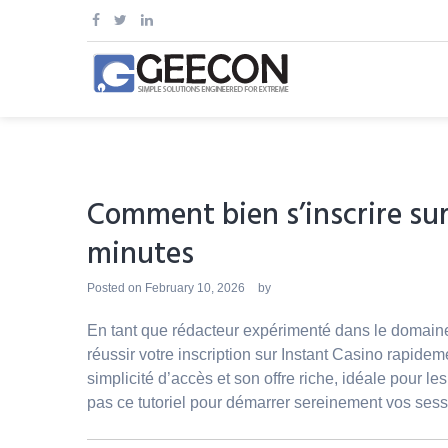
Skip
to
content
Comment bien s’inscrire sur
minutes
Posted on
February 10, 2026
by
En tant que rédacteur expérimenté dans le domaine
réussir votre inscription sur Instant Casino rapidem
simplicité d’accès et son offre riche, idéale pour
pas ce tutoriel pour démarrer sereinement vos sess