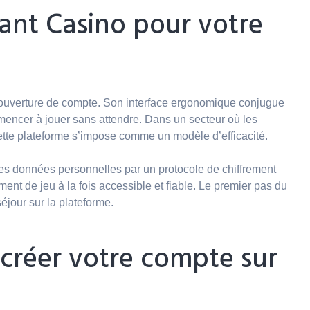
tant Casino pour votre
’ouverture de compte. Son interface ergonomique conjugue
mmencer à jouer sans attendre. Dans un secteur où les
cette plateforme s’impose comme un modèle d’efficacité.
e les données personnelles par un protocole de chiffrement
nt de jeu à la fois accessible et fiable. Le premier pas du
séjour sur la plateforme.
 créer votre compte sur