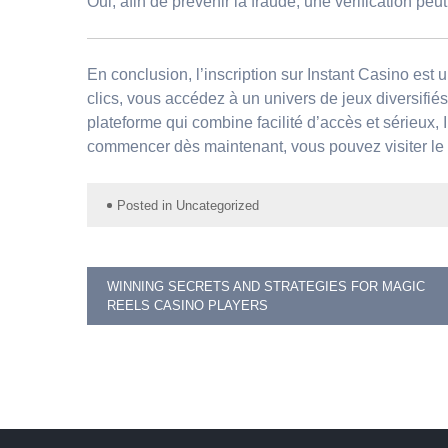
Oui, afin de prévenir la fraude, une vérification peu
En conclusion, l’inscription sur Instant Casino es
clics, vous accédez à un univers de jeux diversifi
plateforme qui combine facilité d’accès et sérieux,
commencer dès maintenant, vous pouvez visiter le si
Posted in
Uncategorized
Post
WINNING SECRETS AND STRATEGIES FOR MAGIC
REELS CASINO PLAYERS
navigation