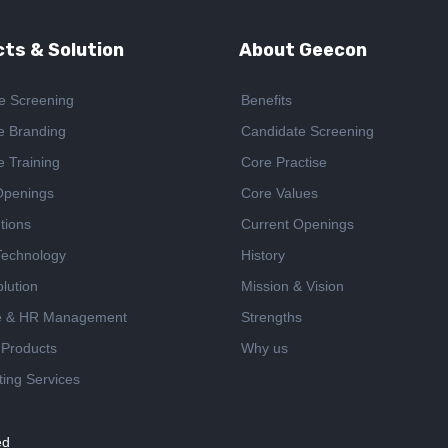
ts & Solution
About Geecon
e Screening
Benefits
e Branding
Candidate Screening
e Training
Core Practise
Openings
Core Values
tions
Current Openings
 Technology
History
lution
Mission & Vision
e & HR Management
Strengths
 Products
Why us
ing Services
ed